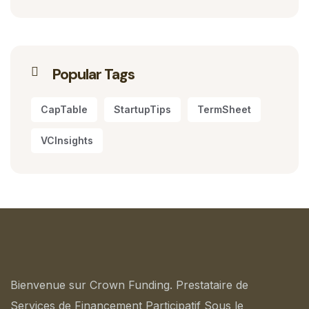
Popular Tags
CapTable
StartupTips
TermSheet
VCInsights
Bienvenue sur Crown Funding. Prestataire de
Services de Financement Participatif Sous le